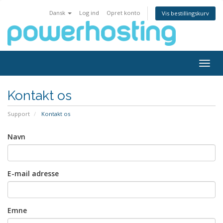
Dansk
Log ind
Opret konto
Vis bestillingskurv
Togg
navig
Kontakt os
Support
Kontakt os
Navn
E-mail adresse
Emne