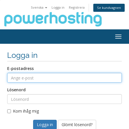
Svenska
Logga in
Registrera
Se kundvagnen
Togg
navig
Logga in
E-postadress
Lösenord
Kom ihåg mig
Glömt lösenord?